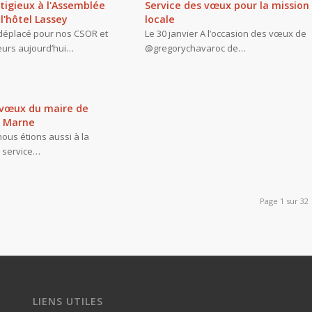
tigieux à l'Assemblée
Service des vœux pour la mission
l'hôtel Lassey
locale
déplacé pour nos CSOR et
Le 30 janvier A l’occasion des vœux de
eurs aujourd’hui…
@gregorychavaroc de…
 vœux du maire de
r Marne
 nous étions aussi à la
 service…
Page 1 sur 32
LIENS UTILES