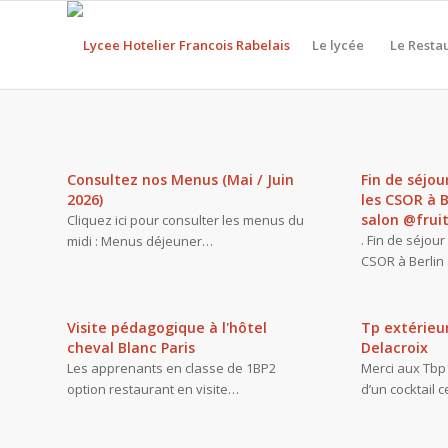
Le lycée
Le Resta
Consultez nos Menus (Mai / Juin
Fin de séjo
2026)
les CSOR à B
salon @fruit
Cliquez ici pour consulter les menus du
. Fin de séjou
midi : Menus déjeuner…
CSOR à Berlin
Visite pédagogique à l'hôtel
Tp extérieu
cheval Blanc Paris
Delacroix
Les apprenants en classe de 1BP2
Merci aux Tbp1
option restaurant en visite…
d’un cocktail 