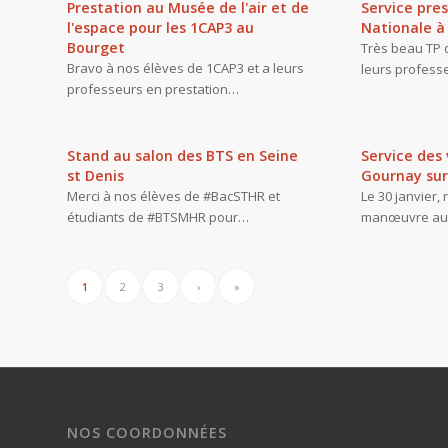
Prestation au Musée de l'air et de
Service pres
l'espace pour les 1CAP3 au
Nationale à 
Bourget
Très beau TP 
Bravo à nos élèves de 1CAP3 et a leurs
leurs profess
professeurs en prestation…
Stand au salon des BTS en Seine
Service des
st Denis
Gournay su
Merci à nos élèves de #BacSTHR et
Le 30 janvier,
étudiants de #BTSMHR pour…
manœuvre au
1
2
3
›
»
NOS COORDONNÉES