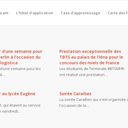
urant
L’hôtel d’application
Taxe d’apprentissage
Carte des 
ur d’une semaine pour
Prestation exceptionnelle des
erlin à l’occasion du
TBTS au palais de l'Iéna pour le
logistica
concours des miels de France
r d’une semaine pour les
Les étudiants de Terminale #BTSMHR
 à…
ont réalisé une prestation…
r au lycée Eugène
Soirée Caraïbes
La soirée Caraïbes qui s'est organisée 
, qui étaient au service
l'occasion de la…
ce vendredi…