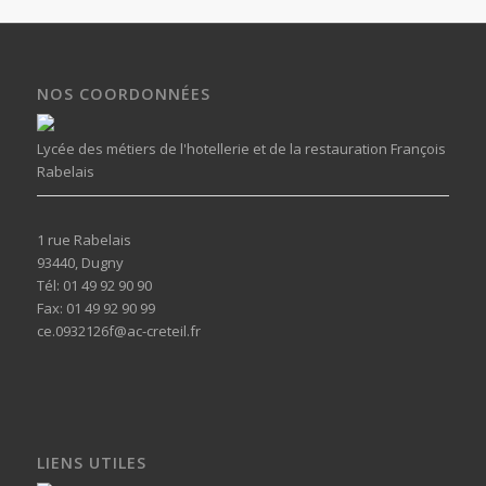
NOS COORDONNÉES
Lycée des métiers de l'hotellerie et de la restauration François
Rabelais
1 rue Rabelais
93440, Dugny
Tél: 01 49 92 90 90
Fax: 01 49 92 90 99
ce.0932126f@ac-creteil.fr
LIENS UTILES