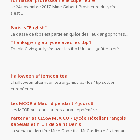
formation professionnelle supérieure
Le 24 novembre 2017, Mme Gobetti, Proviseure du lycée
s'est…
Paris is "English"
La classe de tbp1 est partie en quête des lieux anglophones…
Thanksgiving au lycée avec les tbp1
ThanksGiving au lycée avec les tbp1 Un petit goûter a été…
Halloween afternoon tea
L'halloween afternoon tea organisé par les 1bp section
européenne.…
Les MCOR à Madrid pendant 4 jours !!
Les MCOR ont tenus un restaurant éphémère…
Partenariat CESSA MEXICO / Lycée Hôtelier François
Rabelais et l' IUT de Saint Denis
La semaine dernière Mme Gobetti et Mr Cardinale étaient au…