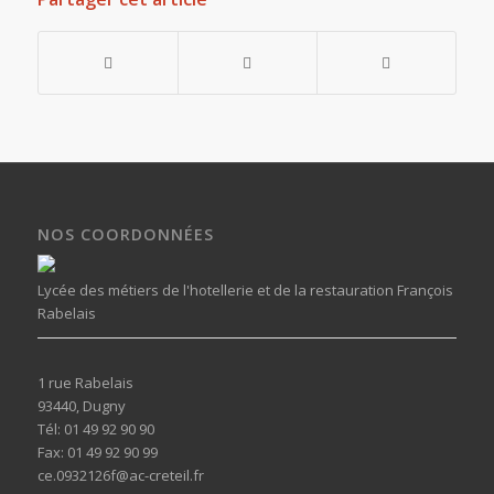
NOS COORDONNÉES
Lycée des métiers de l'hotellerie et de la restauration François
Rabelais
1 rue Rabelais
93440, Dugny
Tél: 01 49 92 90 90
Fax: 01 49 92 90 99
ce.0932126f@ac-creteil.fr