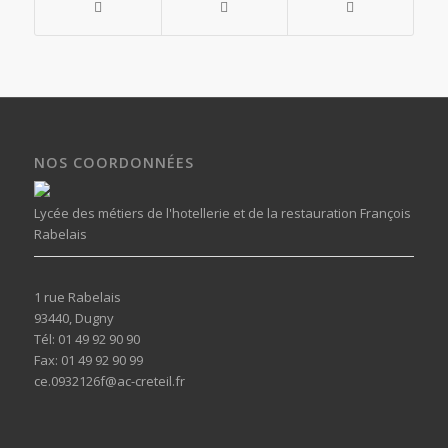
NOS COORDONNÉES
Lycée des métiers de l'hotellerie et de la restauration François
Rabelais
1 rue Rabelais
93440, Dugny
Tél: 01 49 92 90 90
Fax: 01 49 92 90 99
ce.0932126f@ac-creteil.fr