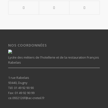
NOS COORDONNÉES
Lycée des métiers de l'hotellerie et de la restauration François
Rabelais
1 rue Rabelais
93440, Dugny
Tél: 01 49 92 90 90
Fax: 01 49 92 90 99
ce.0932126f@ac-creteil.fr