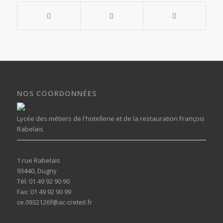
NOS COORDONNÉES
Lycée des métiers de l'hotellerie et de la restauration François
Rabelais
1 rue Rabelais
93440, Dugny
Tél: 01 49 92 90 90
Fax: 01 49 92 90 99
ce.0932126f@ac-creteil.fr