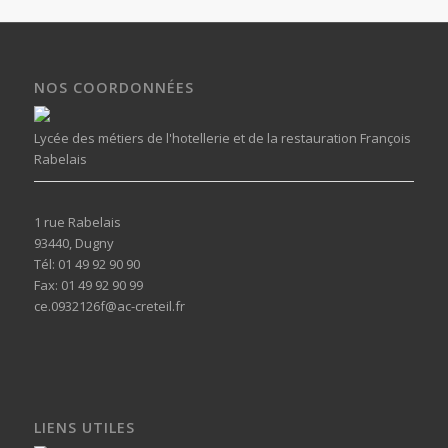
NOS COORDONNÉES
Lycée des métiers de l'hotellerie et de la restauration François
Rabelais
1 rue Rabelais
93440, Dugny
Tél: 01 49 92 90 90
Fax: 01 49 92 90 99
ce.0932126f@ac-creteil.fr
LIENS UTILES