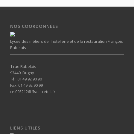
NOS COORDONNÉES
Lycée des métiers de l'hotellerie et de la restauration François
Rabelais
1 rue Rabelais
93440, Dugny
Tél: 01 49 92 90 90
Fax: 01 49 92 90 99
ce.0932126f@ac-creteil.fr
LIENS UTILES