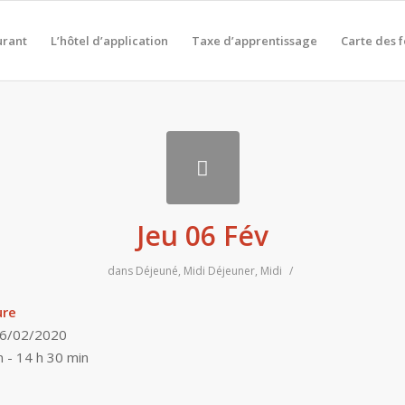
urant
L’hôtel d’application
Taxe d’apprentissage
Carte des 
Jeu 06 Fév
dans
Déjeuné
,
Midi
Déjeuner
,
Midi
/
ure
06/02/2020
n - 14 h 30 min