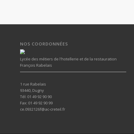
NOS COORDONNÉES
Lycée des métiers de l'hotellerie et de la restauration
François Rabelais
1 rue Rabelais
93440, Dugny
Tél: 01 49 92 90 90
Fax: 01 49 92 90 99
ce.0932126f@ac-creteil.fr