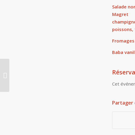
Salade n
Magret 
champign
poissons, 
Fromages
Baba vanil
Réserva
Soirée « Auvergne » financement
projet voyage scolaire
Cet événem
Partager 