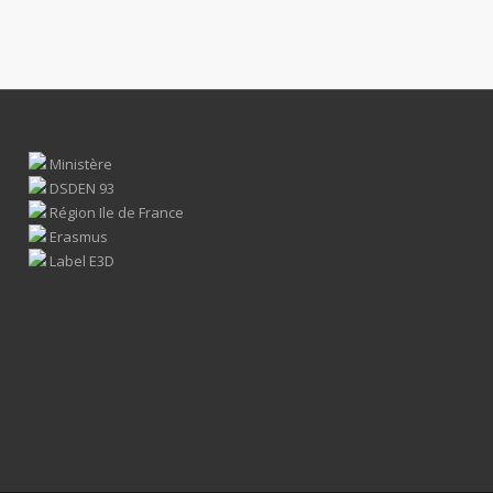
Ministère
DSDEN 93
Région Ile de France
Erasmus
Label E3D