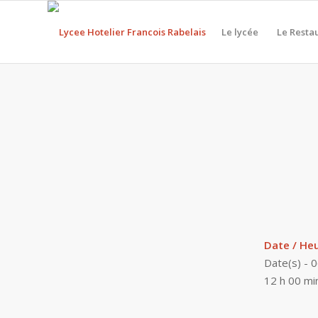
Le lycée
Le Resta
Date / He
Date(s) - 
12 h 00 mi