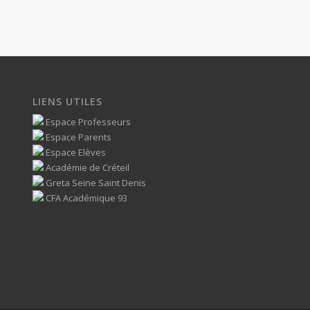
LIENS UTILES
Espace Professeurs
Espace Parents
Espace Elèves
Académie de Créteil
Greta Seine Saint Denis
CFA Académique 93