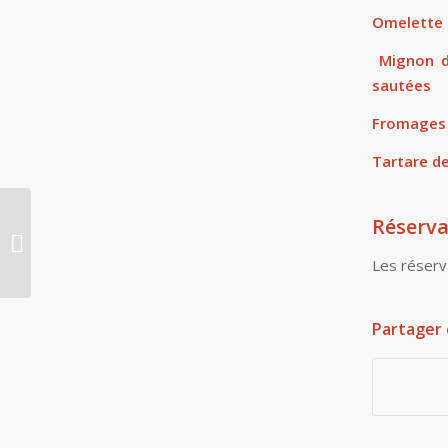
Omelette 
Mignon d
sautées
Fromages
Tartare de
Réserva
Soirée « Auvergne » financement
projet voyage scolaire
Les réserv
Partager 