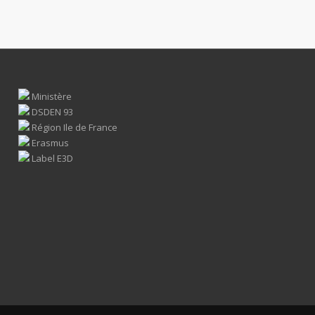
Ministère
DSDEN 93
Région Ile de France
Erasmus
Label E3D