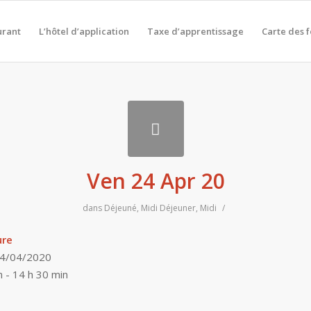
urant
L’hôtel d’application
Taxe d’apprentissage
Carte des 
Ven 24 Apr 20
dans
Déjeuné
,
Midi
Déjeuner
,
Midi
/
ure
24/04/2020
n - 14 h 30 min