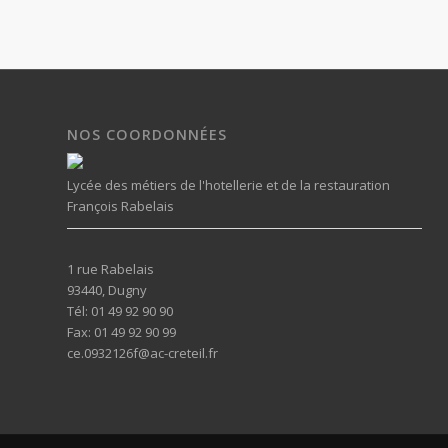
NOS COORDONNÉES
Lycée des métiers de l'hotellerie et de la restauration
François Rabelais
1 rue Rabelais
93440, Dugny
Tél: 01 49 92 90 90
Fax: 01 49 92 90 99
ce.0932126f@ac-creteil.fr