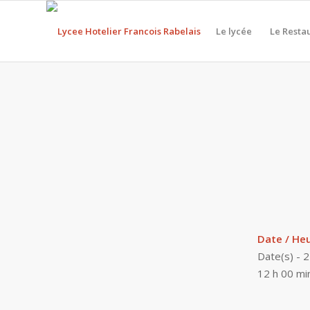
Le lycée
Le Resta
Date / He
Date(s) - 
12 h 00 mi