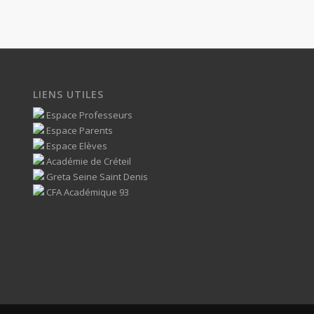
LIENS UTILES
Espace Professeurs
Espace Parents
Espace Elèves
Académie de Créteil
Greta Seine Saint Denis
CFA Académique 93