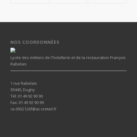
NOS COORDONNÉES
Lycée des métiers de l'hotellerie et de la restauration François
Rabelais
1 rue Rabelais
93440, Dugny
Tél: 01 49 92 90 90
Fax: 01 49 92 90 99
ce.0932126f@ac-creteil.fr