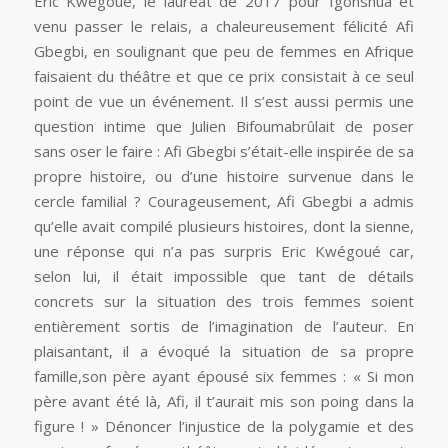
Eric Kwégoué, le lauréat de 2017 pour
Igonshua
et
venu passer le relais, a chaleureusement félicité Afi
Gbegbi, en soulignant que peu de femmes en Afrique
faisaient du théâtre et que ce prix consistait à ce seul
point de vue un événement. Il s’est aussi permis une
question intime que Julien Bifoumabrûlait de poser
sans oser le faire : Afi Gbegbi s’était-elle inspirée de sa
propre histoire, ou d’une histoire survenue dans le
cercle familial ? Courageusement, Afi Gbegbi a admis
qu’elle avait compilé plusieurs histoires, dont la sienne,
une réponse qui n’a pas surpris Eric Kwégoué car,
selon lui, il était impossible que tant de détails
concrets sur la situation des trois femmes soient
entièrement sortis de l’imagination de l’auteur. En
plaisantant, il a évoqué la situation de sa propre
famille,son père ayant épousé six femmes : « Si mon
père avant été là, Afi, il t’aurait mis son poing dans la
figure ! » Dénoncer l’injustice de la polygamie et des