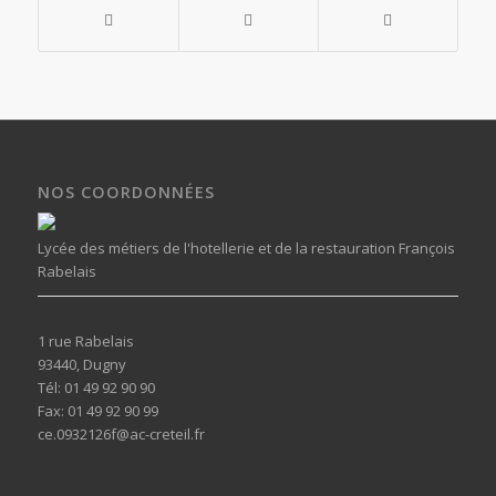
NOS COORDONNÉES
Lycée des métiers de l'hotellerie et de la restauration François
Rabelais
1 rue Rabelais
93440, Dugny
Tél: 01 49 92 90 90
Fax: 01 49 92 90 99
ce.0932126f@ac-creteil.fr