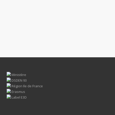
Ministère
DSDEN 93
Région Ile de France
Erasmus
Label E3D