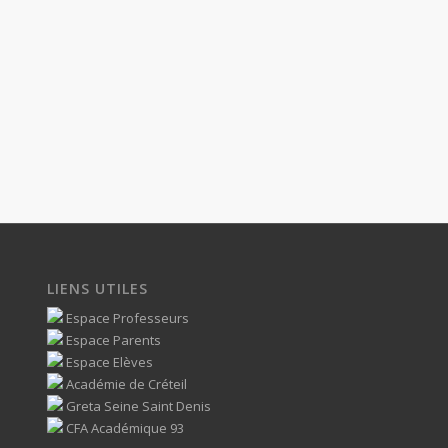
LIENS UTILES
Espace Professeurs
Espace Parents
Espace Elèves
Académie de Créteil
Greta Seine Saint Denis
CFA Académique 93