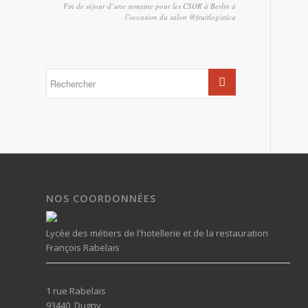
Fin de séjour d’une semaine pour les CSOR à Berlin à
l’occasion du salon @fruitlogistica
NOS COORDONNÉES
Lycée des métiers de l'hotellerie et de la restauration
François Rabelais
1 rue Rabelais
93440, Dugny