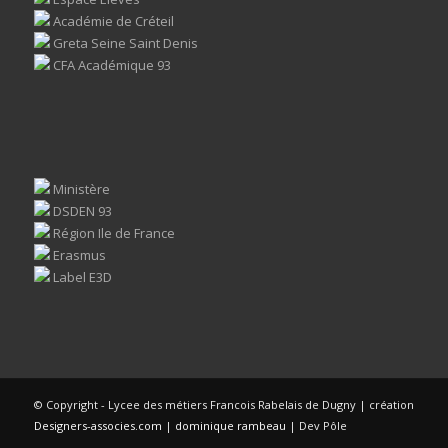
Académie de Créteil
Greta Seine Saint Denis
CFA Académique 93
Ministère
DSDEN 93
Région Ile de France
Erasmus
Label E3D
© Copyright - Lycee des métiers Francois Rabelais de Dugny | création
Designers-associes.com
|
dominique rambeau
| Dev Pôle