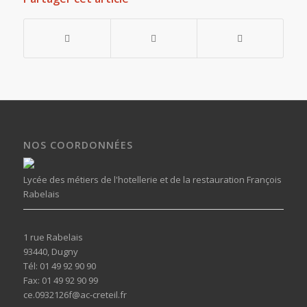
NOS COORDONNÉES
Lycée des métiers de l'hotellerie et de la restauration François
Rabelais
1 rue Rabelais
93440, Dugny
Tél: 01 49 92 90 90
Fax: 01 49 92 90 99
ce.0932126f@ac-creteil.fr