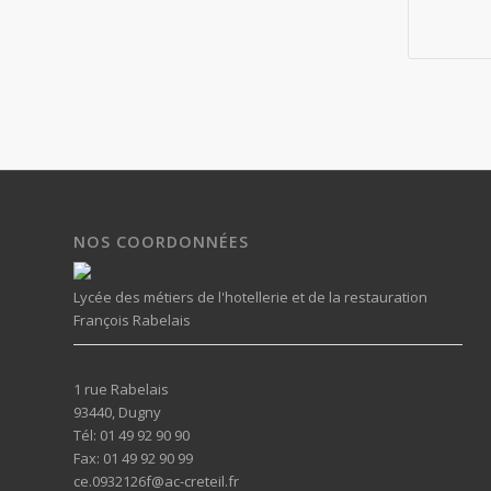
NOS COORDONNÉES
Lycée des métiers de l'hotellerie et de la restauration
François Rabelais
1 rue Rabelais
93440, Dugny
Tél: 01 49 92 90 90
Fax: 01 49 92 90 99
ce.0932126f@ac-creteil.fr