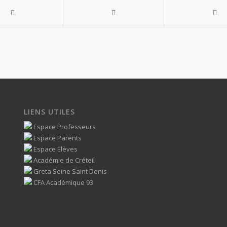
LIENS UTILES
Espace Professeurs
Espace Parents
Espace Elèves
Académie de Créteil
Greta Seine Saint Denis
CFA Académique 93