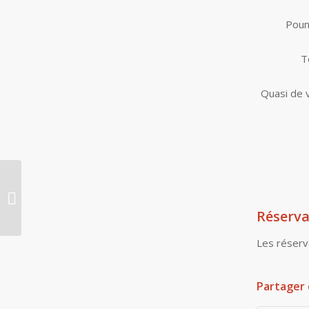
Poun
T
Quasi de v
Soirée « Les PATRICK à la Fête »
Réserva
Les réserv
Partager 