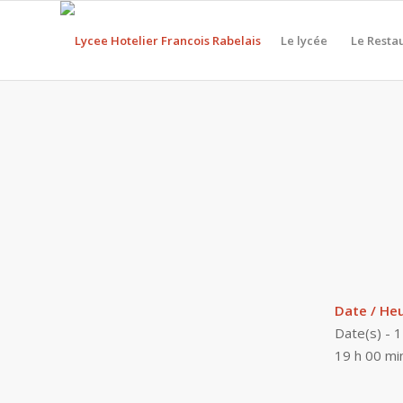
Le lycée
Le Resta
Date / He
Date(s) - 
19 h 00 mi