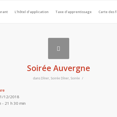
urant
L’hôtel d’application
Taxe d’apprentissage
Carte des 
Soirée Auvergne
dans
Dîner
,
Soirée
Dîner
,
Soirée
/
ure
11/12/2018
n - 21 h 30 min