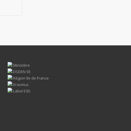
Ministère
DSDEN 93
Région Ile de France
Erasmus
Label E3D