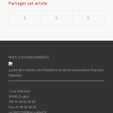
Partager cet article
NOS COORDONNÉES
Lycée des métiers de l'hotellerie et de la restauration François
Rabelais
1 rue Rabelais
93440, Dugny
Tél: 01 49 92 90 90
Fax: 01 49 92 90 99
ce.0932126f@ac-creteil.fr