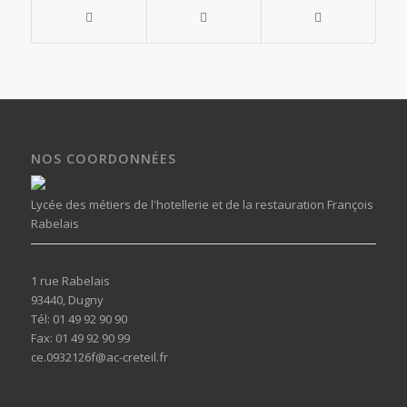
NOS COORDONNÉES
Lycée des métiers de l'hotellerie et de la restauration François
Rabelais
1 rue Rabelais
93440, Dugny
Tél: 01 49 92 90 90
Fax: 01 49 92 90 99
ce.0932126f@ac-creteil.fr