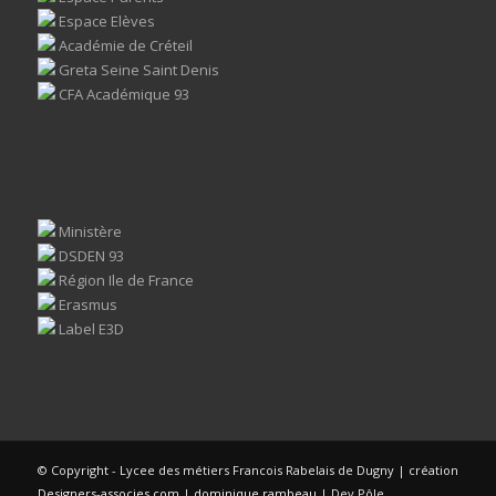
Espace Elèves
Académie de Créteil
Greta Seine Saint Denis
CFA Académique 93
Ministère
DSDEN 93
Région Ile de France
Erasmus
Label E3D
© Copyright - Lycee des métiers Francois Rabelais de Dugny | création
Designers-associes.com
|
dominique rambeau
| Dev Pôle