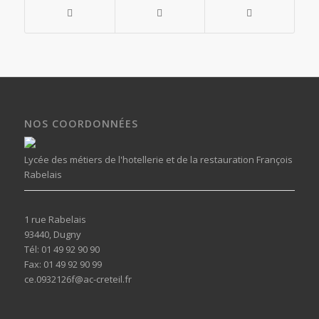
NOS COORDONNÉES
Lycée des métiers de l'hotellerie et de la restauration François
Rabelais
1 rue Rabelais
93440, Dugny
Tél: 01 49 92 90 90
Fax: 01 49 92 90 99
ce.0932126f@ac-creteil.fr