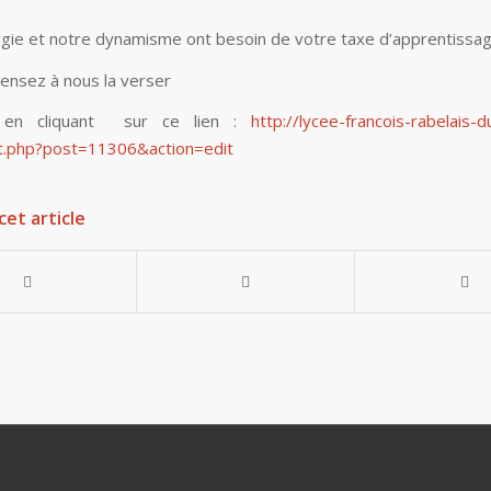
gie et notre dynamisme ont besoin de votre taxe d’apprentissage
pensez à nous la verser
s en cliquant sur ce lien :
http://lycee-francois-rabelais-
t.php?post=11306&action=edit
cet article