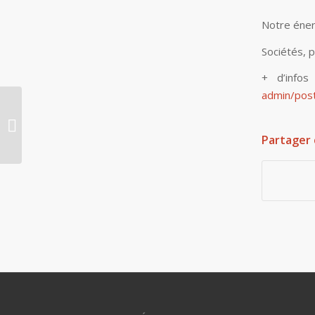
Notre éner
Sociétés, 
+ d’info
admin/pos
Nuit de la lecture au
CDI !!
Partager 