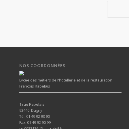
NOS COORDONNÉES
Lycée des métiers de l'hotellerie et de la restauration
François Rabelais
1 rue Rabelais
93440, Dugny
Tél: 01 49 92 90 90
Fax: 01 49 92 90 99
ce.0932126f@ac-creteil.fr