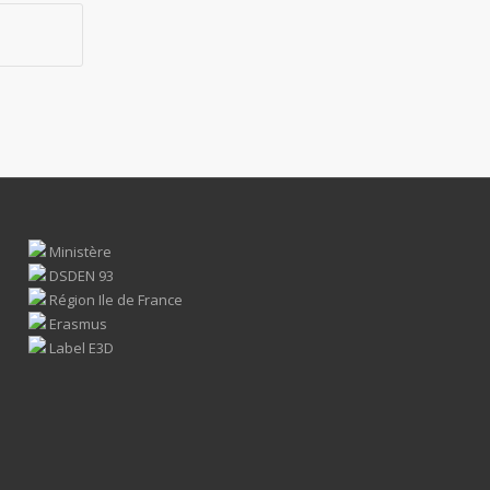
Ministère
DSDEN 93
Région Ile de France
Erasmus
Label E3D