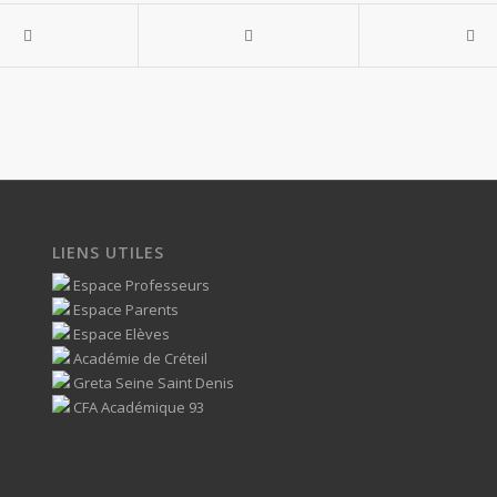
LIENS UTILES
Espace Professeurs
Espace Parents
Espace Elèves
Académie de Créteil
Greta Seine Saint Denis
CFA Académique 93