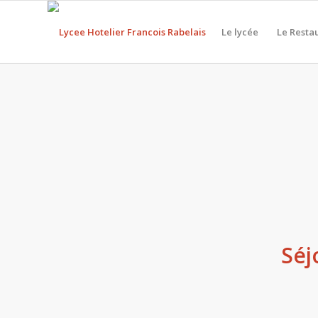
Le lycée
Le Resta
Séj