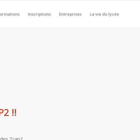
formations
Inscriptions
Entreprises
La vie du lycée
2 !!
 des Tcap2.