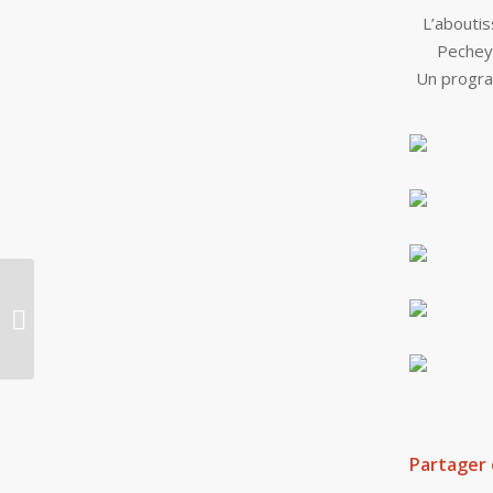
L’abouti
Pecheyr
Un progra
Journée à la mer pour
les TCAP pâtisserie !!
Partager 