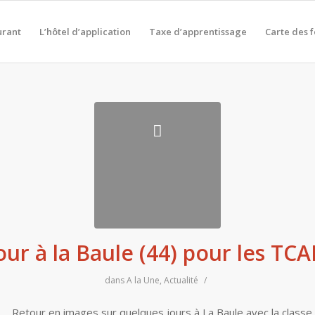
urant
L’hôtel d’application
Taxe d’apprentissage
Carte des 
our à la Baule (44) pour les TCAP
dans
A la Une
,
Actualité
/
Retour en images sur quelques jours à La Baule avec la classe