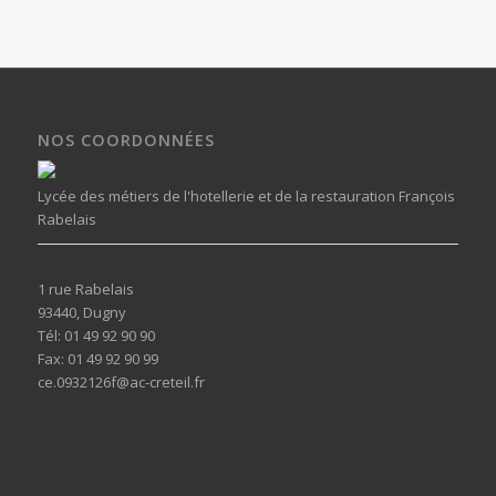
NOS COORDONNÉES
Lycée des métiers de l'hotellerie et de la restauration François
Rabelais
1 rue Rabelais
93440, Dugny
Tél: 01 49 92 90 90
Fax: 01 49 92 90 99
ce.0932126f@ac-creteil.fr