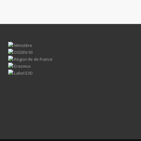
Ministère
DSDEN 93
Région Ile de France
Erasmus
Label E3D