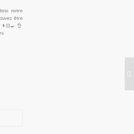
brio notre
pouvez être
👨🏻‍🍳 👌
rs