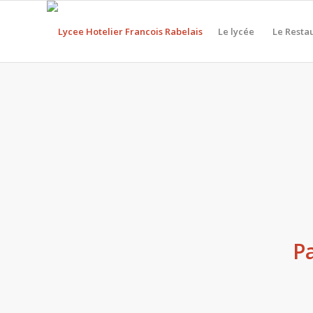
Le lycée
Le Resta
Pa