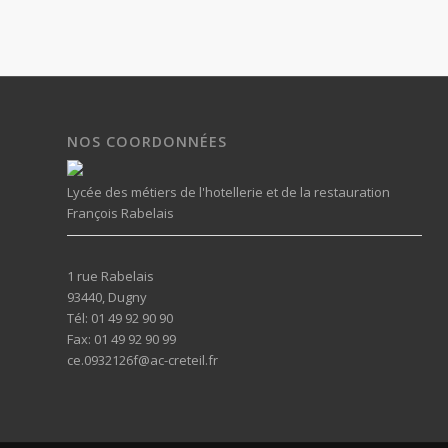
NOS COORDONNÉES
Lycée des métiers de l'hotellerie et de la restauration
François Rabelais
1 rue Rabelais
93440, Dugny
Tél: 01 49 92 90 90
Fax: 01 49 92 90 99
ce.0932126f@ac-creteil.fr