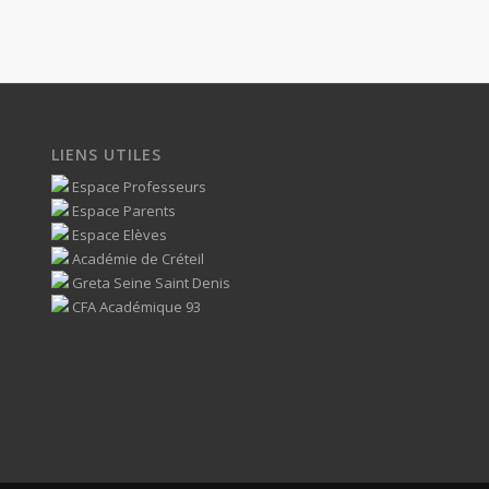
LIENS UTILES
Espace Professeurs
Espace Parents
Espace Elèves
Académie de Créteil
Greta Seine Saint Denis
CFA Académique 93