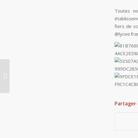
Toutes no
établissem
fiers de v
@lycee.fra
Tp extérieur au
rectorat de Créteil
Partager 