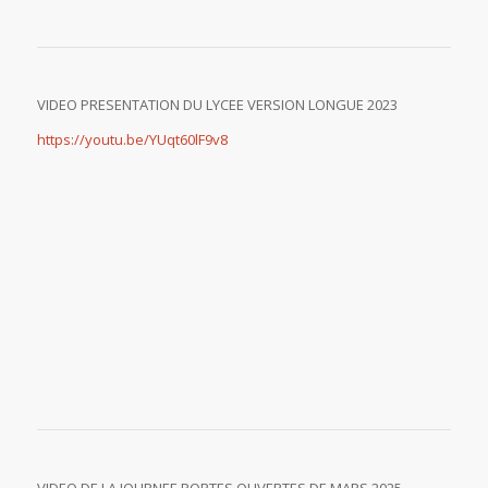
VIDEO PRESENTATION DU LYCEE VERSION LONGUE 2023
https://youtu.be/YUqt60lF9v8
VIDEO DE LA JOURNEE PORTES OUVERTES DE MARS 2025