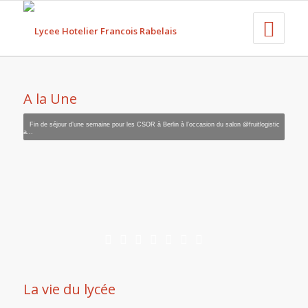
1
2
3
4
5
6
Suivant
LE LYCEE
A la Une
A DÉCOUVRIR !
Fin de séjour d’une semaine pour les CSOR à Berlin à l’occasion du salon @fruitlogistic
a...
La vie du lycée